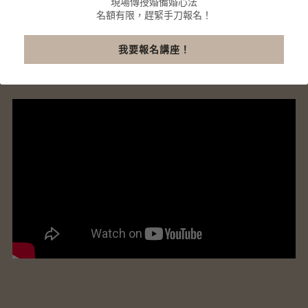
現場傳授婚備婚心法
婚禮服務 ｜ 派對企劃 ｜ 主持學苑 |
名額有限，趕緊手刀報名！
Moodlife 選品
我要報名講座！