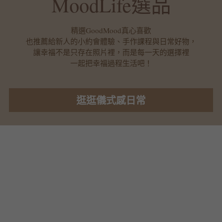
MoodLife選品
精選GoodMood真心喜歡
也推薦給新人的小約會體驗、手作課程與日常好物，
讓幸福不是只存在照片裡，而是每一天的選擇裡
一起把幸福過程生活吧！
逛逛儀式感日常