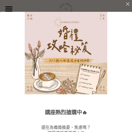
首頁
關於GoodMood
婚禮服務
品牌理念
Good Mood,
婚禮團隊
派對企劃
服務內容
Good Life♥
價格方案
沐光學苑
服務內容
精選作品
價格方案
聯絡我們
從婚禮到日常
新人好評
精選作品
,
講座熱烈搶購中🔥
把儀式感建立在生活每個角落
！
還在為備婚擔憂、焦慮嗎？