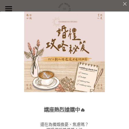
首頁
關於GoodMood
婚禮服務
品牌理念
婚禮團隊
派對企劃
服務內容
價格方案
沐光學苑
服務內容
【About Price】
精選作品
價格方案
聯絡我們
新人好評
精選作品
講座熱烈搶購中🔥
還在為備婚擔憂、焦慮嗎？