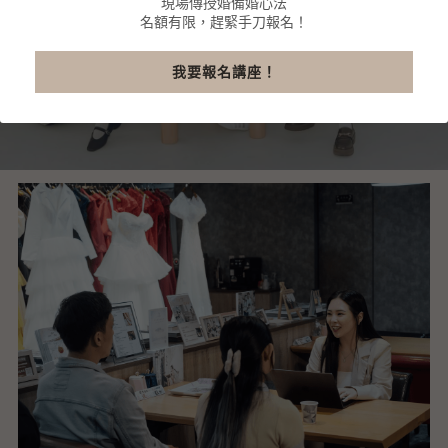
現場傳授婚備婚心法
名額有限，趕緊手刀報名！
我要報名講座！