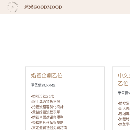
沐米GOODMOOD
婚禮企劃乙位
中文
乙位
單售價$8,000/位
單售價$1
▪️婚前洽談2-3次
▪️線上溝通次數不限
▪️婚禮
▪️婚禮流程客製化設計
▪️新人
▪️彙整婚禮流程表單
▪️現場
▪️婚禮音樂建議與規劃
▪️流程
▪️婚禮影片建議與規劃
▪️氣氛
▪️文定迎娶禮俗免費諮詢