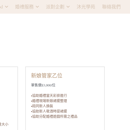
d
婚禮服務
派對企劃
沐光學苑
聯絡我們
新娘管家
乙位
單售價$3,000/位
▪️協助婚禮當天彩排進行
▪️婚禮現場新娘裙擺整理
▪️陪同新人換裝
▪️協助新人敬酒時提裙擺
▪️協助分配婚禮遊戲所需之禮品
量大小