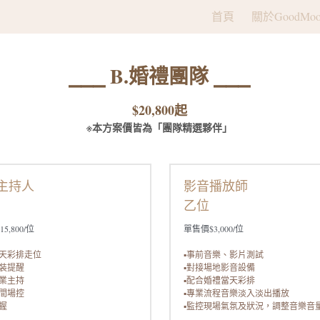
首頁
關於GoodMoo
⎯⎯⎯ B.婚禮團隊 ⎯⎯⎯
$20,800起
※本方案價皆為「團隊精選
夥伴
」
主持人
影音播放師
乙位
5,800/位
單售價$3,000/位
當天彩排走位
▪️事前音樂、影片測試
換裝提醒
▪️對接場地影音設備
專業主持
▪️配合婚禮當天彩排
時間場控
▪️專業流程音樂淡入淡出播放
掌握
▪️監控現場氣氛及狀況，調整音樂音