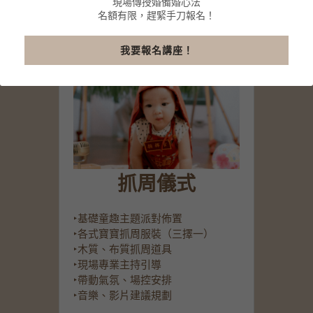
現場傳授婚備婚心法
名額有限，趕緊手刀報名！
我要報名講座！
抓周儀式
‣基礎童趣主題派對佈置
‣各式寶寶抓周服裝（三擇一）
‣木質、布質抓周道具
‣現場專業主持引導
‣帶動氣氛、場控安排
‣音樂、影片建議規劃