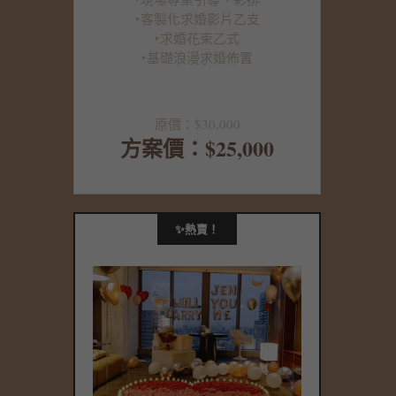
‣客製化求婚影片乙支
‣求婚花束乙式
‣基礎浪漫求婚佈置
原價：$30,000
方案價：$25,000
✨熱賣！