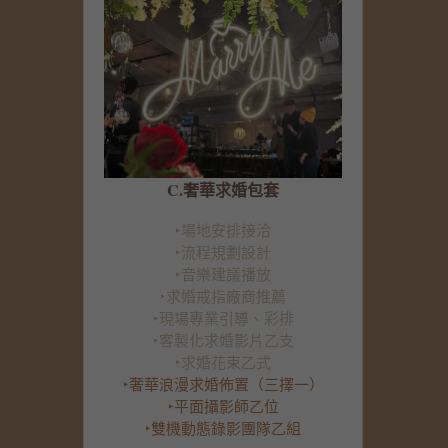
C.奢華求婚包套
‣場地安排接洽
‣流程規劃設計
‣音樂建議播放
‣求婚戒指廠商推薦
‣現場專業引導、彩排
‣客製化求婚影片乙支
‣求婚花束
乙
式
‣奢華浪漫求婚佈置（三擇一）
‣平面攝影師乙位
‣雙機動態錄影團隊乙組