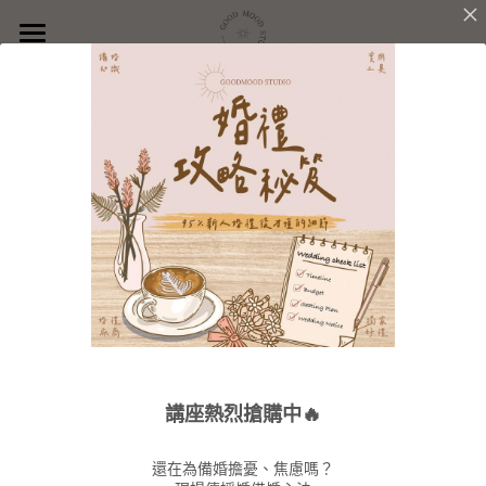
首頁
關於GoodMood
婚禮服務
品牌理念
About Price
婚禮團隊
派對企劃
服務內容
價格方案
沐光學苑
服務內容
Enjoy our amazing services !
精選作品
價格方案
聯絡我們
新人好評
精選作品
講座熱烈搶購中🔥
還在為備婚擔憂、焦慮嗎？
派對企劃