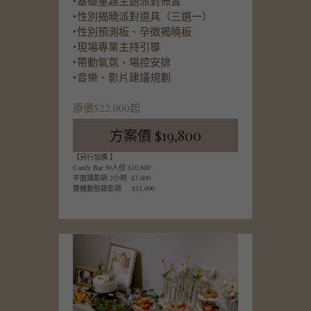
‣基礎童趣主題派對佈置
‣性別揭曉派對道具（三選一）
‣性別預測板、孕徵揭曉板
‣現場專業主持引導
‣帶動氣氛、場控安排
‣音樂、影片建議規劃
原價$22,000起
方案價 $19,800
【另行加購 】
Candy Bar 30人份 $10,800
平面攝影師 2小時  $7,000
雙機動態錄影師     $15,000