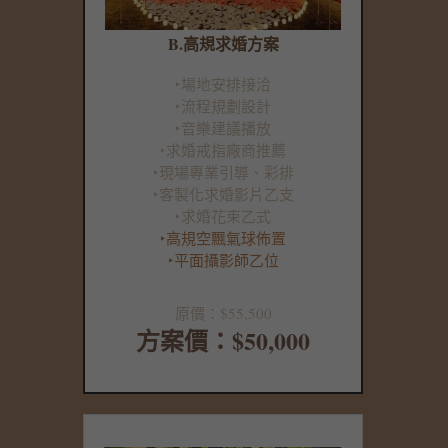
B.高規求婚方案
‣場地安排接洽
‣流程規劃設計
‣音樂建議播放
‣求婚戒指廠商推薦
‣現場專業引導、彩排
‣客製化求婚影片乙支
‣求婚花束乙式
‣高規空飄氣球佈置
‣平面攝影師乙位
原價：$55,500
方案價：$50,000