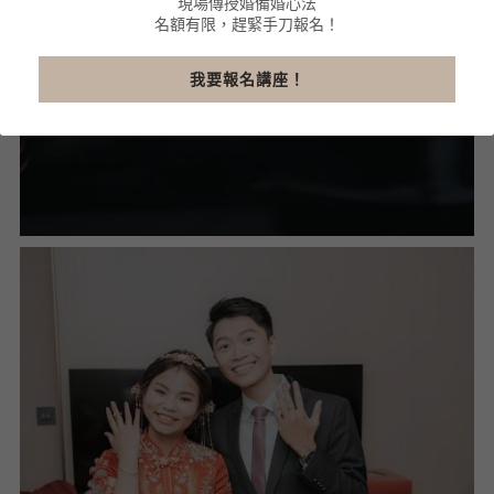
現場傳授婚備婚心法
名額有限，趕緊手刀報名！
我要報名講座！