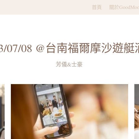
首頁
關於GoodMoo
23/07/08 @台南福爾摩沙遊
芳儀&士豪